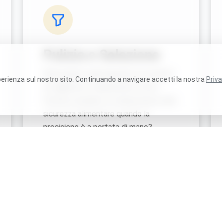
Pulizia e Selezione
Rimuoviamo ogni impurità con sistemi
sperienza sul nostro sito. Continuando a navigare accetti la nostra
Priva
di vagliatura e separazione ottica.
Perché scendere a compromessi sulla
sicurezza alimentare quando la
precisione è a portata di mano?