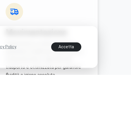
Movimentazione
Trasportatori a coclea e sistemi
cy Policy
.
Accetta
pneumatici studiati per minimizzare la
rottura del chicco. Ogni fase del
trasporto è ottimizzata per garantire
fluidità e igiene assoluta.