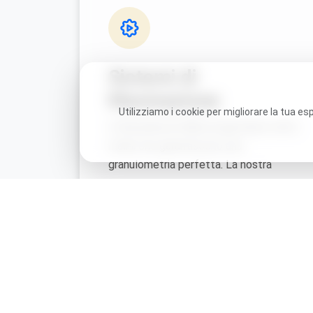
Sistemi di
Macinazione
Utilizziamo i cookie per migliorare la tua e
In Brunelleschi Mills progettiamo rulli e
mulini che garantiscono una
granulometria perfetta. La nostra
tecnologia riduce il surriscaldamento
del prodotto, preservandone le
proprietà organolettiche.